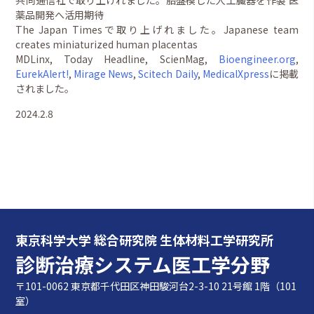
薬品開発へ活用期待
The Japan Timesで取り上げれました。Japanese team
creates miniaturized human placentas
MDLinx, Today Headline, ScienMag,
Bioengineer.org
,
EurekAlert!
,
Mirage News
,
Scitech Daily
,
MedicalXpress
に掲載
されました。
2024.2.8
東京科学大学 総合研究院 生体材料工学研究所
診断治療システム医工学分野
〒101-0062 東京都千代田区神田駿河台2-3-10 21号館 1階（101
室）